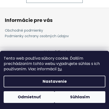
á
Z
j
á
s
Informácie pre vás
p
ť
ä
?
Obchodné podmienky
t
Podmienky ochrany osobných údajov
i
e
Vytvoril Shoptet
HĽADAŤ
Tento web používa súbory cookie. Ďalším
Copyright 2026
Mole v domácnosti
. Všetky práva
prechádzaním tohto webu vyjadrujete súhlas s ich
vyhradené.
používaním. Viac informácií
tu
.
O
Nastavenie
d
p
o
Odmietnuť
Súhlasím
r
ú