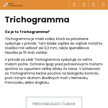
K
Prejsť
Hľadať
Náku
M
Prihlásen
na
o
obsah
Späť
Späť
košík
š
Trichogramma
í
Č
k
o
Čo je to Trichogramma?
p
Trichogramma je malá voška, ktorá sa prirodzene
vyskytuje v prírode. Tam kladie vajíčka do vajíčok motýľov.
o
Vosička má veľkosť asi 0,3 mm, takže špendlíková
t
hlavička je 10-krát väčšia!
r
V prírode sa však Trichogramma vyskytuje vo veľmi
e
malom počte. Ochrana špajz pred potravinovými moľami
spočíva vo vypustení veľkej dávky ôs naraz. V súčasnosti
b
sa Trichogramma bežne používa na biologickú kontrolu
u
proti rôznym druhom škodlivých molí v Nemecku,
j
Francúzsku alebo Anglicku.
e
t
e
PREDCHÁDZAJÚCI ČLÁNOK
n