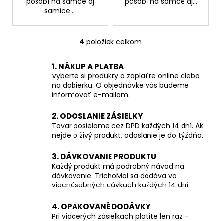
pôsobí na samce aj
pôsobí na samce aj...
samice....
4
položiek celkom
O
v
1. NÁKUP A PLATBA
l
Vyberte si produkty a zaplaťte online alebo
á
na dobierku. O objednávke vás budeme
d
informovať e-mailom.
a
c
2. ODOSLANIE ZÁSIELKY
i
Tovar posielame cez DPD každých 14 dní. Ak
e
nejde o živý produkt, odoslanie je do týždňa.
p
r
3. DÁVKOVANIE PRODUKTU
v
Každý produkt má podrobný návod na
k
dávkovanie. TrichoMol sa dodáva vo
viacnásobných dávkach každých 14 dní.
y
v
4. OPAKOVANÉ DODÁVKY
ý
Pri viacerých zásielkach platíte len raz –
p