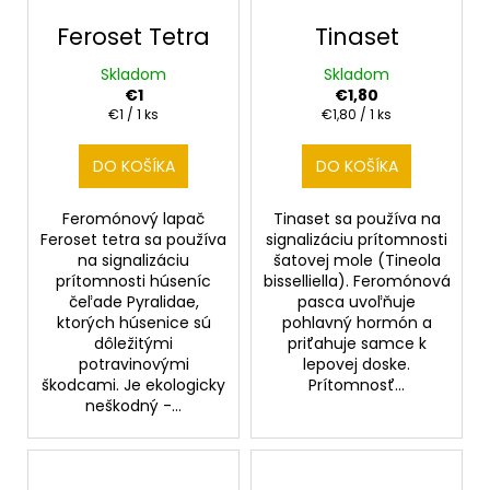
r
t
á
o
Feroset Tetra
Tinaset
o
j
d
Skladom
Skladom
v
s
u
€1
€1,80
ť
k
Jednotková
Jednotková
€1 / 1 ks
€1,80 / 1 ks
cena:
cena:
?
t
DO KOŠÍKA
DO KOŠÍKA
o
v
Feromónový lapač
Tinaset sa používa na
Feroset tetra sa používa
signalizáciu prítomnosti
HĽADAŤ
na signalizáciu
šatovej mole (Tineola
prítomnosti húseníc
bisselliella). Feromónová
čeľade Pyralidae,
pasca uvoľňuje
ktorých húsenice sú
pohlavný hormón a
dôležitými
priťahuje samce k
O
potravinovými
lepovej doske.
d
škodcami. Je ekologicky
Prítomnosť...
p
neškodný -...
o
r
ú