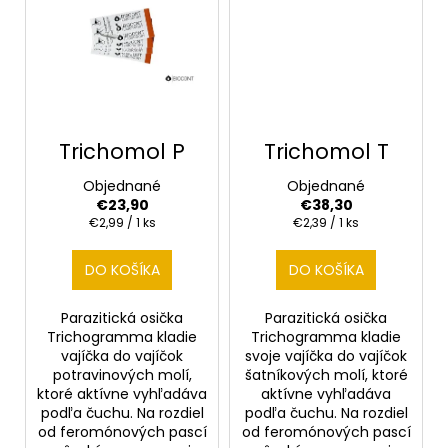
č
a
m
e
Trichomol P
Trichomol T
Objednané
Objednané
€23,90
€38,30
Jednotková
Jednotková
€2,99 / 1 ks
€2,39 / 1 ks
cena:
cena:
DO KOŠÍKA
DO KOŠÍKA
Parazitická osička
Parazitická osička
Trichogramma kladie
Trichogramma kladie
vajíčka do vajíčok
svoje vajíčka do vajíčok
potravinových molí,
šatníkových molí, ktoré
ktoré aktívne vyhľadáva
aktívne vyhľadáva
podľa čuchu. Na rozdiel
podľa čuchu. Na rozdiel
od feromónových pascí
od feromónových pascí